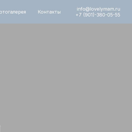
info@lovelymam.ru
отогалерея
Контакты
+7 (901)-380-05-55