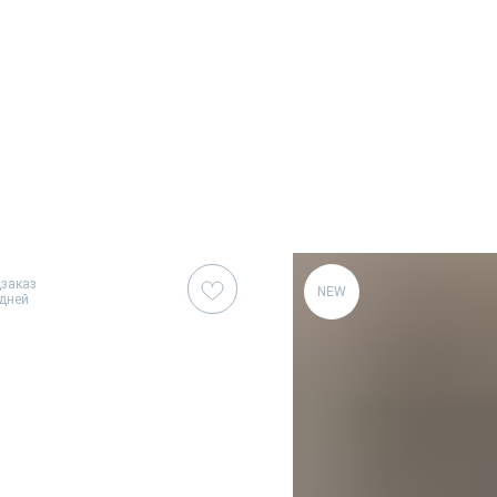
дзаказ
NEW
 дней