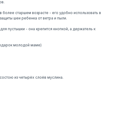
в.​
в более старшем возрасте - его удобно использовать в
ащиты шеи ребенка от ветра и пыли.
ля пустышки - она крепится кнопкой, а держатель к
 подарок молодой маме)
 состою из четырёх слоёв муслина.