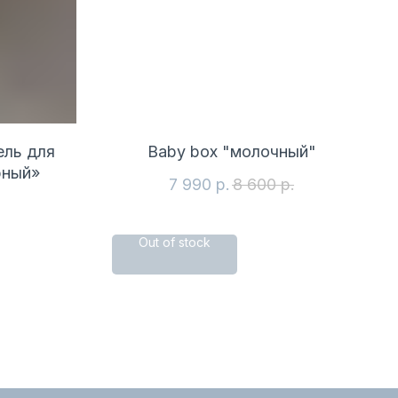
ль для
Baby box "молочный"
рный»
7 990
р.
8 600
р.
Out of stock