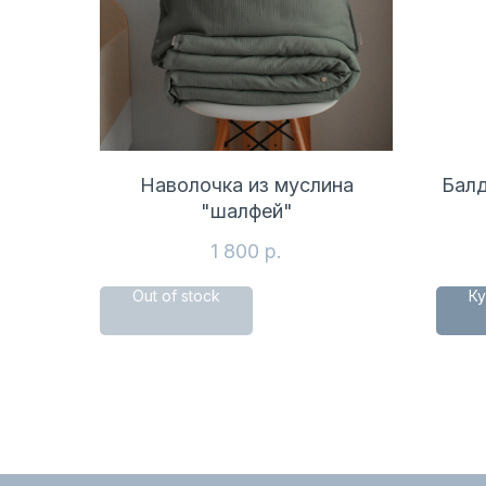
Наволочка из муслина
Балд
"шалфей"
1 800
р.
Out of stock
Ку