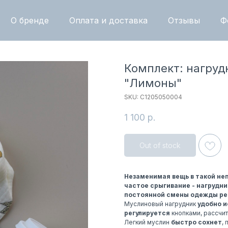
О бренде
Оплата и доставка
Отзывы
Ф
Комплект: нагруд
"Лимоны"
SKU:
С1205050004
1 100
р.
Out of stock
Незаменимая вещь в такой не
частое срыгивание - нагрудни
постоянной смены одежды ре
Муслиновый нагрудник
удобно и
регулируется
кнопками, рассчита
Легкий муслин
быстро сохнет
,