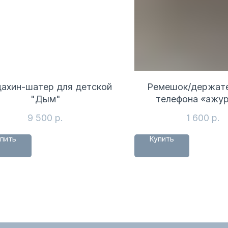
ахин-шатер для детской
Ремешок/держате
"Дым"
телефона «ажу
9 500
р.
1 600
р.
пить
Купить