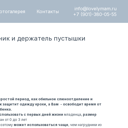
info@lovelymam.ru
отогалерея
Контакты
+7 (901)-380-05-55
ник и держатель пустышки
простой период, как обильное слюноотделение и
к защитит одежду крохи, а Вам - освободит время от
бенка.
спользовать с первых дней жизни
младенца,
размер
н от 0 до 3 лет​
 поэтому
может использоваться чаще
, чем нагрудники из