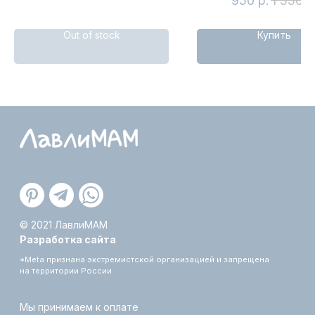
950
р.
1 550
р
Одеяла и пледы
Постельное бельё
Out of stock
Купить
Пелёнки
Для купания
Игрушки
Аксессуары для малышей
Декор для детской
Подушки-салфетки
Подарки
Акция
ИНФОРМАЦИЯ
О бренде
Оплата и доставка
Обмен и возврат
Уход за изделиями
Сертификация