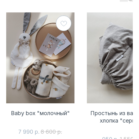
© 2021 ЛавлиМАМ
Разработка сайта
*Meta признана экстремистской организацией и запрещена
на территории России
Мы принимаем к оплате
КАТАЛОГ
Baby box "молочный"
Простынь из вар
Все
хлопка "серы
Рождественская коллекция
Коконы
7 990
р.
8 600
р.
Бортики