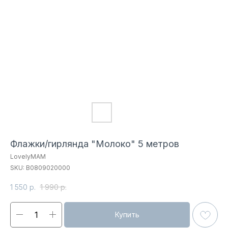
Флажки/гирлянда "Молоко" 5 метров
LovelyMAM
SKU:
B0809020000
1 550
р.
1 990
р.
Купить