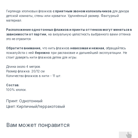
Гирлянда хлопковых флажков
с приятным звоном колокольчиков
для декора
детской комнаты, стены или кроватки. Удлинённый размер. Фактурный
материал.
Расположение однотонных флажков и принты оттенков могут меняться в
зависимости от партии
, на визуальную целостность выбранного вами оттенка
это не отразится.
Обратите внимание
, что нить флажков
невесомая и нежная
, обращайтесь
пожалуйста с ней
бережно
при распаковке и дальнейшей эксплуатации. Не
стоит доверять нити флажков детям для игры.
Длина около 4 метров
Размер флажка: 20/12 см
Количество флажков в нити - 11 шт.
Состав:
100% хлопок.
Принт: Однотонный
Цвет: Кирпичный/терракотовый
Вам может понравится