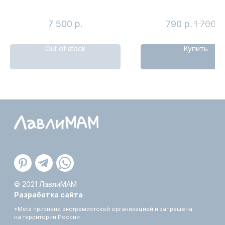
Коконы
memory"
Бортики
7 500
р.
790
р.
1 700
р
Одеяла и пледы
Постельное бельё
Out of stock
Купить
Пелёнки
Для купания
Игрушки
Аксессуары для малышей
Декор для детской
Подушки-салфетки
Подарки
Акция
ИНФОРМАЦИЯ
О бренде
Оплата и доставка
Обмен и возврат
Уход за изделиями