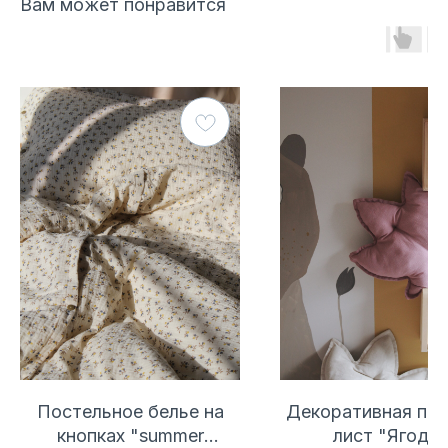
Вам может понравится
© 2021 ЛавлиМАМ
Разработка сайта
*Meta признана экстремистской организацией и запрещена
на территории России
Мы принимаем к оплате
КАТАЛОГ
Все
Постельное белье на
Декоративная по
Рождественская коллекция
кнопках "summer
лист "Ягода"