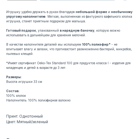
Игрушку удобно держать в руках благодаря
небольшой форме
и
необычному
упругому наполнителю
​. Мягкая, выполненная из фактурного вафельного хлопка
игрушка, станет приятным подарком для малыша
.
Готовый подарок
, упакованный
в нарядную баночку
, которую можно
использовать в дальнейшем для хранения мелочей.
В качестве наполнителя деталей мы используем
100% полиэфир*
- не
впитывает влагу и запахи, что противостоит размножению бактерий, микробов,
пылевых клещей.
*​Имеет сертификат Oeko-Tex Standard 100 для продуктов класса I - изделия для
младенцев и детей в возрасте до 3 лет.​
Размеры:
Высота игрушки 33 см
Состав:
100% хлопок
Наполнитель: 100% полиэфирное волокно
Принт: Однотонный
Цвет: Мятный/зеленый