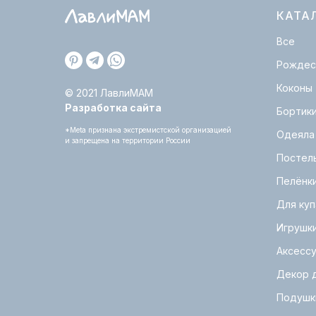
КАТА
Все
Рождес
Коконы
© 2021 ЛавлиМАМ
Разработка сайта
Бортик
*Meta признана экстремистской организацией
Одеяла
и запрещена на территории России
Постел
Пелёнк
Для куп
Игрушк
Аксесс
Декор 
Подушк