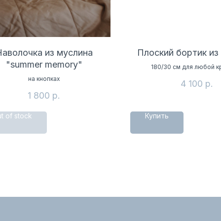
Наволочка из муслина
Плоский бортик из
"summer memory"
180/30 см для любой к
на кнопках
4 100
р.
1 800
р.
t of stock
Купить