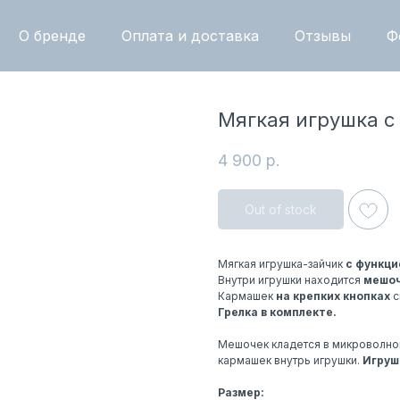
О бренде
Оплата и доставка
Отзывы
Ф
Мягкая игрушка с
4 900
р.
Out of stock
Мягкая игрушка-зайчик
с функци
Внутри игрушки находится
мешоч
Кармашек
на крепких кнопках
с
Грелка в комплекте.
Мешочек кладется в микроволновк
кармашек внутрь игрушки.
Игруш
Размер: