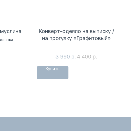
 муслина
Конверт-одеяло на выписку /
на прогулку «Графитовый»
роватки
3 990
р.
4 400
р.
Купить