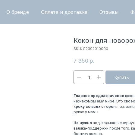
О бренде
Оплата и доставка
Отзывы
Ф
Кокон для новор
SKU:
С2302010000
7 350
р.
Купить
Главное предназначение
кокон
незнакомом ему мире. Это свое
кроху со всех сторон
, позволяе
руках у мамы.
Не нужно
подкладывать свернуты
валика-поддержки после того, ка
бортику кокона.