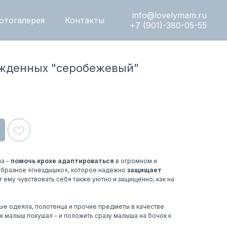
info@lovelymam.ru
отогалерея
Контакты
+7 (901)-380-05-55
ожденных "серобежевый"
а -
помочь крохе адаптироваться
в огромном и
образное «гнёздышко», которое надежно
защищает
т ему чувствовать себя также уютно и защищенно, как на
е одеяла, полотенца и прочие предметы в качестве
к малыш покушал - и положить сразу малыша на бочок к