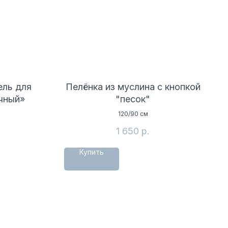
ль для
Пелёнка из муслина с кнопкой
чный»
"песок"
120/90 см
1 650
р.
Купить