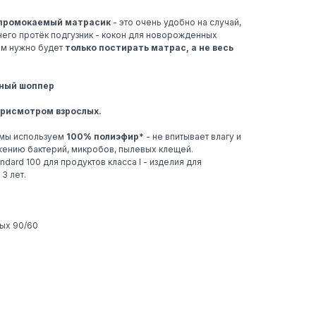
промокаемый матрасик
- это очень удобно на случай,
него протёк подгузник - кокон для новорожденных
ам нужно будет
только постирать матрас, а не весь
ьный шоппер
присмотром взрослых.
 мы используем
100% полиэфир*
- не впитывает влагу и
ожению бактерий, микробов, пылевых клещей.
dard 100 для продуктов класса I - изделия для
3 лет.
ых 90/60