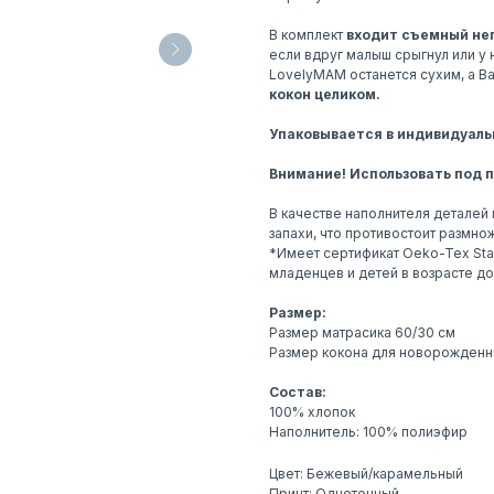
В комплект
входит съемный не
если вдруг малыш срыгнул или у 
LovelyMAM останется сухим, а В
кокон целиком.
Упаковывается в индивидуал
Внимание! Использовать под 
В качестве наполнителя деталей
запахи, что противостоит размн
*Имеет сертификат Oeko-Tex Stan
младенцев и детей в возрасте до 
Размер:
Размер матрасика 60/30 см
Размер кокона для новорожденн
Состав:
100% хлопок
Наполнитель: 100% полиэфир
Цвет: Бежевый/карамельный
Принт: Однотонный