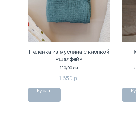
Пелёнка из муслина с кнопкой
«шалфей»
130/90 см
и
1 650
р.
Купить
Ку