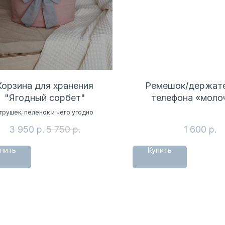
Корзина для хранения
Ремешок/держате
"Ягодный сорбет"
телефона «моло
грушек, пеленок и чего угодно
3 950
р.
5 750
р.
1 600
р.
пить
Купить