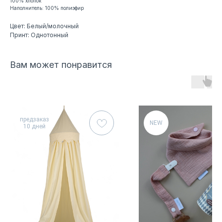
100% хлопок
Наполнитель: 100% полиэфир
Цвет: Белый/молочный
Принт: Однотонный
Вам может понравится
предзаказ
NEW
10 дней
© 2021 ЛавлиМАМ
Разработка сайта
*Meta признана экстремистской организацией и запрещена
на территории России
Мы принимаем к оплате