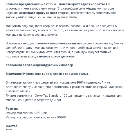
Главное предназначение
кокона -
помочь крохе адаптироваться
в
огромном и незнакомом ему мире. Это своеобразное «гнёздышко», которое
надежно
защищает кроху со всех сторон
, позволяет ему чувствовать себя
также уютно и защищенно, как на руках у мамы.
Не нужно
подкладывать свернутые одеяла, полотенца и прочие предметы в
качестве валика-поддержки после того, как малыш покушал - и положить сразу
малыша на бочок к бортику кокона.
В комплект
входит съемный непромокаемый матрасик
- это очень удобно на
случай, если вдруг малыш срыгнул или у него протёк подгузник - кокон для
новорожденных LovelyMAM останется сухим, а Вам нужно будет
только
постирать матрас, а не весь кокон целиком.
Упаковывается в индивидуальный шоппер
Внимание! Использовать под присмотром взрослых.
В качестве наполнителя деталей мы используем
100% полиэфир*
- не
впитывает влагу и запахи, что противостоит размножению бактерий, микробов,
пылевых клещей.
*Имеет сертификат Oeko-Tex Standard 100 для продуктов класса I - изделия для
младенцев и детей в возрасте до 3 лет.
Размер:
Размер матрасика 60/30 см
Размер кокона для новорожденных 90/60
Состав: