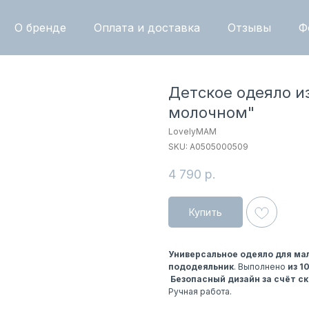
О бренде
Оплата и доставка
Отзывы
Ф
Детское одеяло и
молочном"
LovelyMAM
SKU:
A0505000509
4 790
р.
Купить
Универсальное одеяло для м
пододеяльник
. Выполнено
из 1
Безопасный дизайн за счёт ск
Ручная работа.