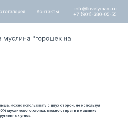
info@lovelymam.ru
отогалерея
Контакты
+7 (901)-380-05-55
з муслина "горошек на
алыша
, можно использовать
с двух сторон, не используя
00% муслинового хлопка
,
можно стирать в машинке
.​​
ругленных углов.