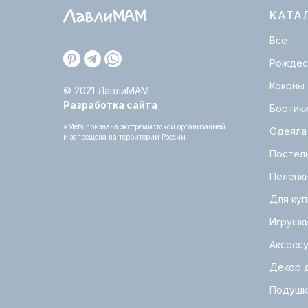
КАТА
Все
Рождес
Коконы
© 2021 ЛавлиМАМ
Разработка сайта
Бортик
*Meta признана экстремистской организацией
Одеяла
и запрещена на территории России
Постел
Пелёнк
Для куп
Игрушк
Аксесс
Декор 
Подушк