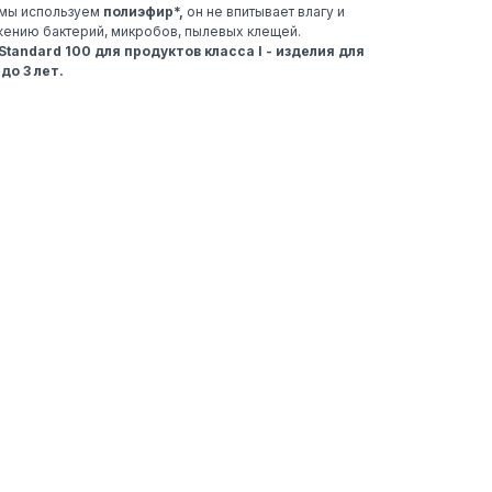
 мы используем
полиэфир*,
он
не впитывает влагу и
ожению бактерий, микробов, пылевых клещей.
tandard 100 для продуктов класса I - изделия для
до 3 лет.