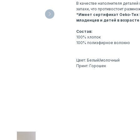
В качестве наполнителя деталей
запахи, что противостоит размн
*Имеет сертификат Oeko-Tex S
младенцев и детей в возрасте 
Состав:
100% хлопок
100% полиэфирное волокно
Цвет: Белый/молочный
Принт: Горошек