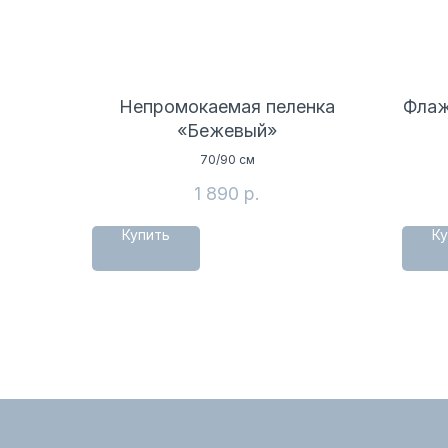
Непромокаемая пеленка
Флаж
«Бежевый»
70/90 см
1 890
р.
Купить
Ку