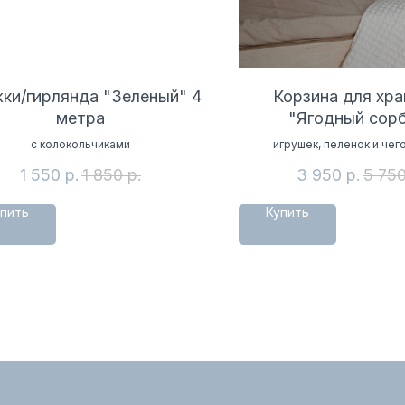
ки/гирлянда "Зеленый" 4
Корзина для хра
метра
"Ягодный сор
с колокольчиками
игрушек, пеленок и чег
1 550
р.
1 850
р.
3 950
р.
5 75
пить
Купить