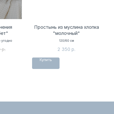
нения
Простынь из муслина хлопка
бет"
"молочный"
о угодно
120/60 см
0
р.
2 350
р.
Купить