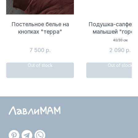
на территории России
Мы принимаем к оплате
Постельное белье на
Подушка-салфетк
кнопках "терра"
малышей "горош
КАТАЛОГ
40/30 см
7 500
р.
2 090
р.
Все
Рождественская коллекция
Out of stock
Out of stock
Коконы
Бортики
Одеяла и пледы
Постельное бельё
Пелёнки
Для купания
Игрушки
Аксессуары для малышей
Декор для детской
Подушки-салфетки